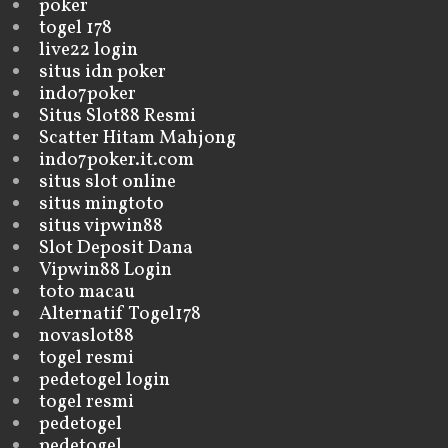
poker
togel 178
live22 login
situs idn poker
indo7poker
Situs Slot88 Resmi
Scatter Hitam Mahjong
indo7poker.it.com
situs slot online
situs mingtoto
situs vipwin88
Slot Deposit Dana
Vipwin88 Login
toto macau
Alternatif Togel178
novaslot88
togel resmi
pedetogel login
togel resmi
pedetogel
pedetogel