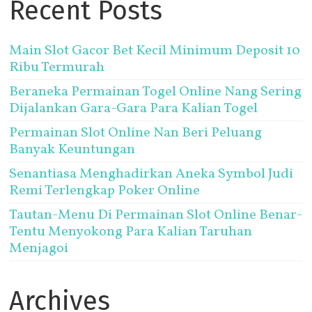
Recent Posts
Main Slot Gacor Bet Kecil Minimum Deposit 10
Ribu Termurah
Beraneka Permainan Togel Online Nang Sering
Dijalankan Gara-Gara Para Kalian Togel
Permainan Slot Online Nan Beri Peluang
Banyak Keuntungan
Senantiasa Menghadirkan Aneka Symbol Judi
Remi Terlengkap Poker Online
Tautan-Menu Di Permainan Slot Online Benar-
Tentu Menyokong Para Kalian Taruhan
Menjagoi
Archives