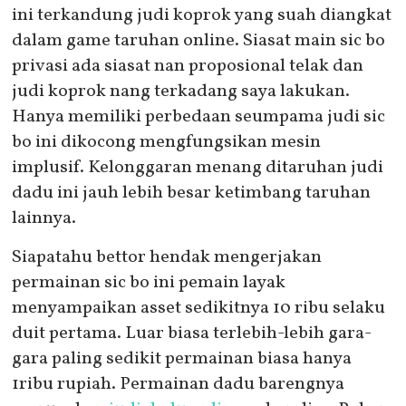
ini terkandung judi koprok yang suah diangkat
dalam game taruhan online. Siasat main sic bo
privasi ada siasat nan proposional telak dan
judi koprok nang terkadang saya lakukan.
Hanya memiliki perbedaan seumpama judi sic
bo ini dikocong mengfungsikan mesin
implusif. Kelonggaran menang ditaruhan judi
dadu ini jauh lebih besar ketimbang taruhan
lainnya.
Siapatahu bettor hendak mengerjakan
permainan sic bo ini pemain layak
menyampaikan asset sedikitnya 10 ribu selaku
duit pertama. Luar biasa terlebih-lebih gara-
gara paling sedikit permainan biasa hanya
1ribu rupiah. Permainan dadu barengnya