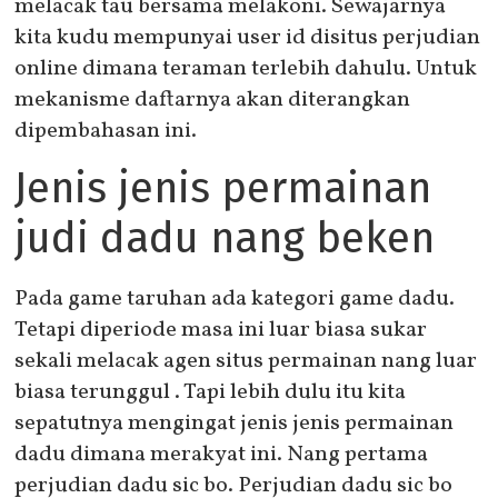
melacak tau bersama melakoni. Sewajarnya
kita kudu mempunyai user id disitus perjudian
online dimana teraman terlebih dahulu. Untuk
mekanisme daftarnya akan diterangkan
dipembahasan ini.
Jenis jenis permainan
judi dadu nang beken
Pada game taruhan ada kategori game dadu.
Tetapi diperiode masa ini luar biasa sukar
sekali melacak agen situs permainan nang luar
biasa terunggul . Tapi lebih dulu itu kita
sepatutnya mengingat jenis jenis permainan
dadu dimana merakyat ini. Nang pertama
perjudian dadu sic bo. Perjudian dadu sic bo