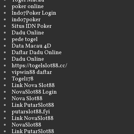
poker online
Indo7Poker Login
indo7poker
Situs IDN Poker
Dadu Online
pede togel
Data Macau 4D
Daftar Dadu Online
Dadu Online
https://togelslot88.cc/
vipwin88 daftar
Togel178
Link Nova Slot88
NovaSlot88 Login
Nova Slot88
Link PutarSlot88
putarslot88.fyi
Link NovaSlot88
NovaSlot88
Link PutarSlot88