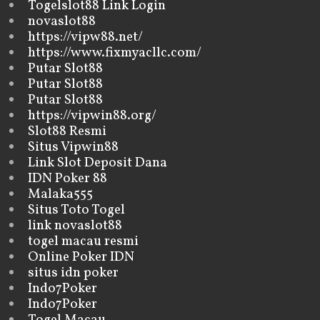
Togelslot88 Link Login
novaslot88
https://vipw88.net/
https://www.fixmyacllc.com/
Putar Slot88
Putar Slot88
Putar Slot88
https://vipwin88.org/
Slot88 Resmi
Situs Vipwin88
Link Slot Deposit Dana
IDN Poker 88
Malaka555
Situs Toto Togel
link novaslot88
togel macau resmi
Online Poker IDN
situs idn poker
Indo7Poker
Indo7Poker
Togel Macau