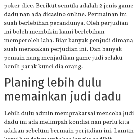
poker dice. Berikut semula adalah 2 jenis game
dadu nan ada dicasino online. Permainan ini
suah berlebihan pecandunya. Oleh perjudian
ini boleh membikin kami berlebihan
memperoleh laba. Biar banyak penjudi dimana
suah merasakan perjudian ini. Dan banyak
pemain nang menjadikan game judi selaku
benih parak kunci dia orang.
Planing lebih dulu
memainkan judi dadu
Lebih dulu admin memprakarsai mencoba judi
dadu ini ada melimpah kondisi nan perlu kita
adakan sebelum bermain perjudian ini. Lamun