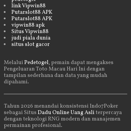
link Vipwin88
Putarslot88 APK
Putarslot88 APK
vipwin88 apk
Situs Vipwin88
judi piala dunia
situs slot gacor
Melalui
Pedetogel
, pemain dapat mengakses
Pengeluaran Toto Macau Hari Ini dengan
tampilan sederhana dan data yang mudah
dipahami.
Tahun 2026 menandai konsistensi Indo7Poker
sebagai Situs
Dadu Online Uang Asli
terpercaya
dengan teknologi RNG modern dan manajemen
permainan profesional.