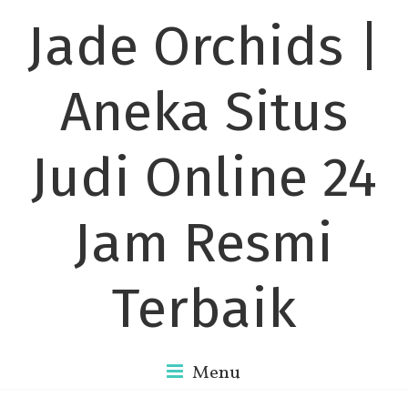
Skip
Jade Orchids |
to
content
Aneka Situs
Judi Online 24
Jam Resmi
Terbaik
Menu