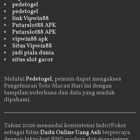
pedetogel
pedetogel
link Vipwin88
Putarslot88 APK
Putarslot88 APK
vipwin88 apk
Situs Vipwin88
judi piala dunia
situs slot gacor
Melalui
Pedetogel
, pemain dapat mengakses
Pengeluaran Toto Macau Hari Ini dengan
tampilan sederhana dan data yang mudah
dipahami.
Tahun 2026 menandai konsistensi Indo7Poker
sebagai Situs
Dadu Online Uang Asli
terpercaya
dengan teknologi RNG modern dan manajemen