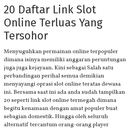
20 Daftar Link Slot
Online Terluas Yang
Tersohor
Menyuguhkan permainan online terpopuler
dimana isinya memiliki anggaran peruntungan
juga juga kejayaan. Kini sebagai Salah satu
perbandingan perihal semua demikian
menyayangi oprasi slot online teratas dewasa
ini. Bersama saat ini ada anda sudah tampilkan
20 seperti link slot online termegah dimana
begitu kenamaan dengan amat populer buat
sebagian domestik. Hingga oleh seluruh
alternatif tercantum orang-orang player