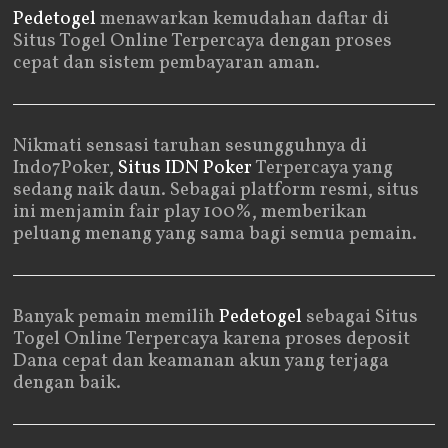
Pedetogel
menawarkan kemudahan daftar di
Situs Togel Online Terpercaya dengan proses
cepat dan sistem pembayaran aman.
Nikmati sensasi taruhan sesungguhnya di
Indo7Poker,
Situs IDN Poker
Terpercaya yang
sedang naik daun. Sebagai platform resmi, situs
ini menjamin fair play 100%, memberikan
peluang menang yang sama bagi semua pemain.
Banyak pemain memilih
Pedetogel
sebagai Situs
Togel Online Terpercaya karena proses deposit
Dana cepat dan keamanan akun yang terjaga
dengan baik.