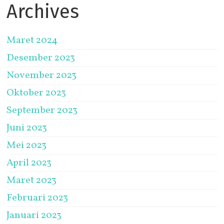
Archives
Maret 2024
Desember 2023
November 2023
Oktober 2023
September 2023
Juni 2023
Mei 2023
April 2023
Maret 2023
Februari 2023
Januari 2023