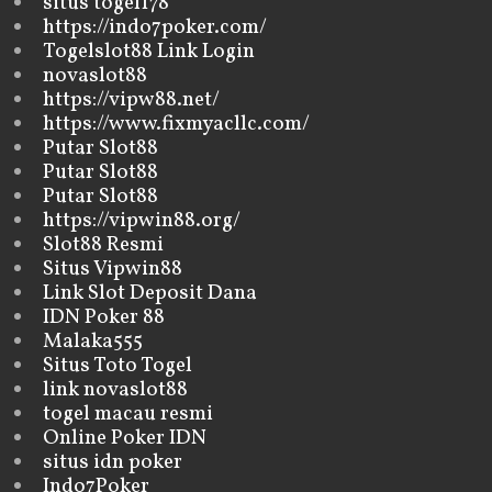
situs togel178
https://indo7poker.com/
Togelslot88 Link Login
novaslot88
https://vipw88.net/
https://www.fixmyacllc.com/
Putar Slot88
Putar Slot88
Putar Slot88
https://vipwin88.org/
Slot88 Resmi
Situs Vipwin88
Link Slot Deposit Dana
IDN Poker 88
Malaka555
Situs Toto Togel
link novaslot88
togel macau resmi
Online Poker IDN
situs idn poker
Indo7Poker